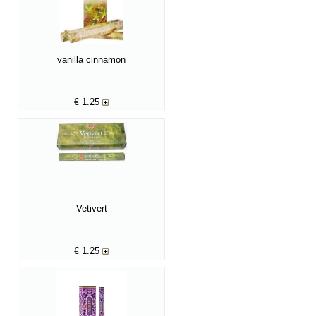
vanilla cinnamon
€
1.25
Vetivert
€
1.25