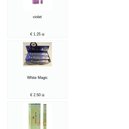
violet
€
1.25
White Magic
€
2.50