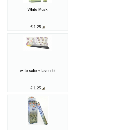
White Musk
€
1.25
witte salie + lavendel
€
1.25