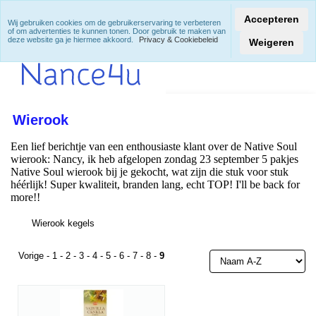
Accepteren
Wij gebruiken cookies om de gebruikerservaring te verbeteren
of om advertenties te kunnen tonen. Door gebruik te maken van
deze website ga je hiermee akkoord.
Privacy & Cookiebeleid
Weigeren
Wierook
Een lief berichtje van een enthousiaste klant over de Native Soul
wierook: Nancy, ik heb afgelopen zondag 23 september 5 pakjes
Native Soul wierook bij je gekocht, wat zijn die stuk voor stuk
héérlijk! Super kwaliteit, branden lang, echt TOP! I'll be back for
more!!
Wierook kegels
Vorige
-
1
-
2
-
3
-
4
-
5
-
6
-
7
-
8
-
9