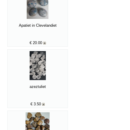
Apatiet in Clevelandiet
€
20.00
azeztuliet
€
3.50