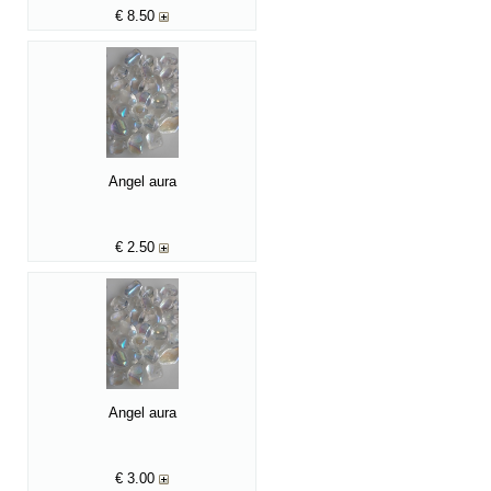
€
8.50
Angel aura
€
2.50
Angel aura
€
3.00