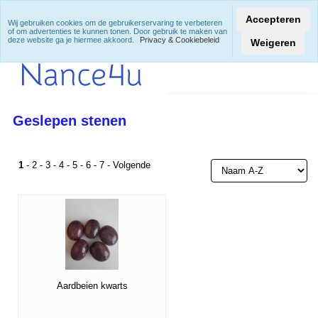
Accepteren
Wij gebruiken cookies om de gebruikerservaring te verbeteren
of om advertenties te kunnen tonen. Door gebruik te maken van
deze website ga je hiermee akkoord.
Privacy & Cookiebeleid
Weigeren
Geslepen stenen
1
-
2
-
3
-
4
-
5
-
6
-
7
-
Volgende
Aardbeien kwarts