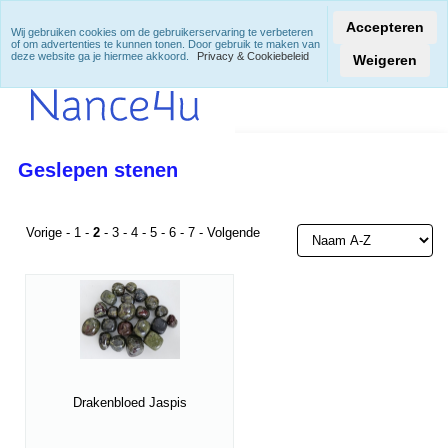
Accepteren
Wij gebruiken cookies om de gebruikerservaring te verbeteren
of om advertenties te kunnen tonen. Door gebruik te maken van
deze website ga je hiermee akkoord.
Privacy & Cookiebeleid
Weigeren
Geslepen stenen
Vorige
-
1
-
2
-
3
-
4
-
5
-
6
-
7
-
Volgende
Drakenbloed Jaspis