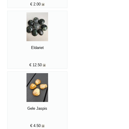
€
2.00
Eldariet
€
12.50
Gele Jaspis
€
4.50