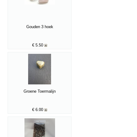
Gouden 3 hoek
€
5.50
Groene Toermalijn
€
6.00