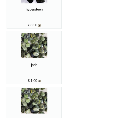
hypersteen
€
8.50
jade
€
1.00