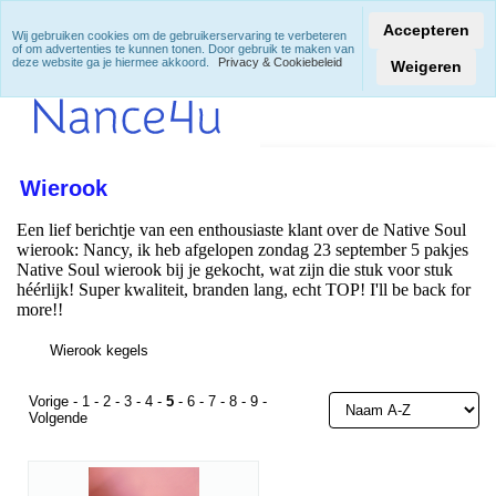
Accepteren
Wij gebruiken cookies om de gebruikerservaring te verbeteren
of om advertenties te kunnen tonen. Door gebruik te maken van
deze website ga je hiermee akkoord.
Privacy & Cookiebeleid
Weigeren
Wierook
Een lief berichtje van een enthousiaste klant over de Native Soul
wierook: Nancy, ik heb afgelopen zondag 23 september 5 pakjes
Native Soul wierook bij je gekocht, wat zijn die stuk voor stuk
héérlijk! Super kwaliteit, branden lang, echt TOP! I'll be back for
more!!
Wierook kegels
Vorige
-
1
-
2
-
3
-
4
-
5
-
6
-
7
-
8
-
9
-
Volgende