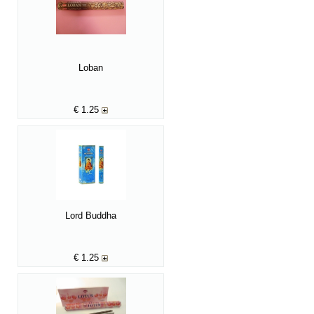
Loban
€
1.25
Lord Buddha
€
1.25