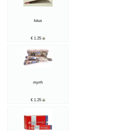
lotus
€
1.25
myrrh
€
1.25