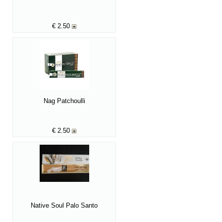
€
2.50
Nag Patchoulli
€
2.50
Native Soul Palo Santo