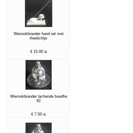
Wierookbrander hand wit met
theelichtje
€
15.00
Wierookbrander lachende boedha
#2
€
7.50