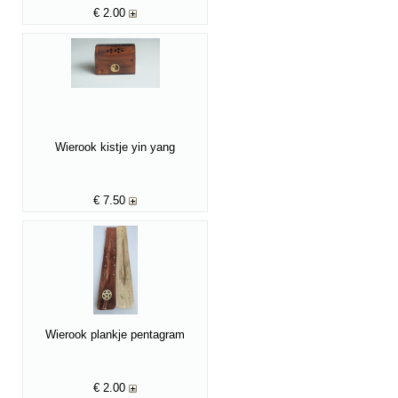
€
2.00
Wierook kistje yin yang
€
7.50
Wierook plankje pentagram
€
2.00