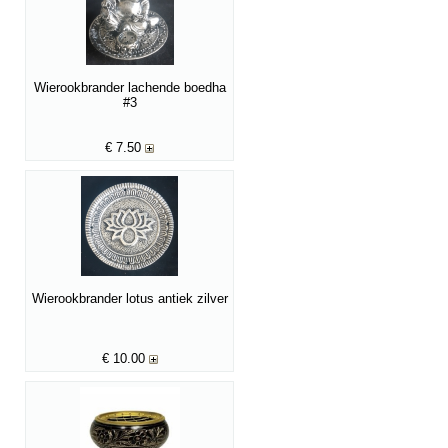
Wierookbrander lachende boedha
#3
€
7.50
Wierookbrander lotus antiek zilver
€
10.00