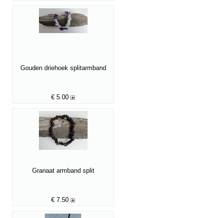
Gouden driehoek splitarmband
€
5.00
Granaat armband split
€
7.50