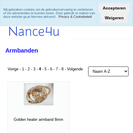
Accepteren
Wij gebruiken cookies om de gebruikerservaring te verbeteren
of om advertenties te kunnen tonen. Door gebruik te maken van
deze website ga je hiermee akkoord.
Privacy & Cookiebeleid
Weigeren
Armbanden
Vorige
-
1
-
2
-
3
-
4
-
5
-
6
-
7
-
8
-
Volgende
Golden healer armband 8mm