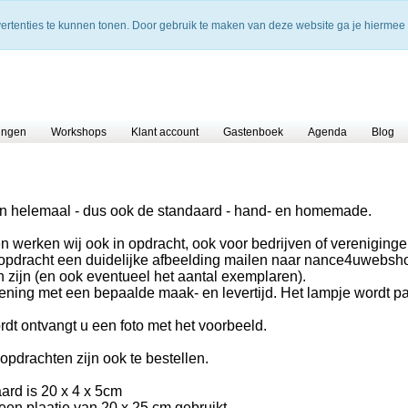
vertenties te kunnen tonen. Door gebruik te maken van deze website ga je hiermee
ingen
Workshops
Klant account
Gastenboek
Agenda
Blog
jn helemaal - dus ook de standaard - hand- en homemade.
en werken wij ook in opdracht, ook voor bedrijven of vereniginge
e opdracht een duidelijke afbeelding mailen naar nance4uweb
 zijn (en ook eventueel het aantal exemplaren).
ening met een bepaalde maak- en levertijd. Het lampje wordt pa
dt ontvangt u een foto met het voorbeeld.
pdrachten zijn ook te bestellen.
ard is 20 x 4 x 5cm
een plaatje van 20 x 25 cm gebruikt.