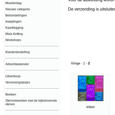
Moederdag
De verzending is uitsluite
Nieuwe categorie
Behandelingen
Inwijdingen
Kaartlegging
Mala Ketting
Workshops
Klantenbestelling
Vorige
-
1
-
2
Adventskalender
Uitverkoop
Verrassingstasjes
Boeken
Sterrenbeelden met de bijbehorende
stenen
kitten