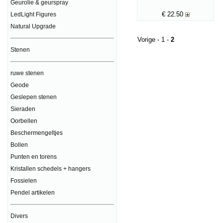
Geurolie & geurspray
€
22.50
LedLight Figures
Natural Upgrade
Vorige
-
1
-
2
Stenen
ruwe stenen
Geode
Geslepen stenen
Sieraden
Oorbellen
Beschermengeltjes
Bollen
Punten en torens
Kristallen schedels + hangers
Fossielen
Pendel artikelen
Divers